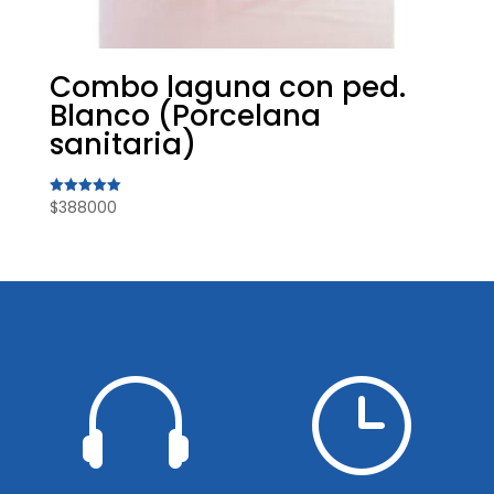
Combo laguna con ped.
Blanco (Porcelana
sanitaria)
$
388000
Valorado
con
5.00
de 5

}