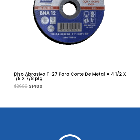
Diso Abrasivo T-27 Para Corte De Metal = 4 1/2 X
1/8 X 7/8 plg
El
El
$
2600
$
1400
precio
precio
original
actual
era:
es:
$2600.
$1400.