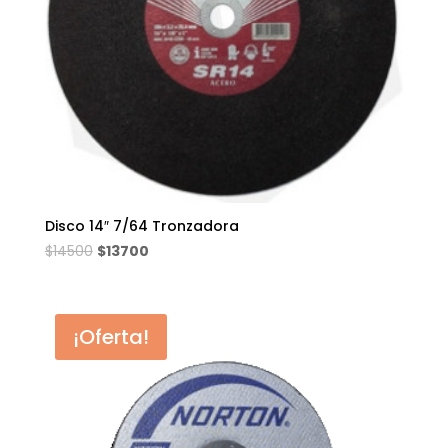
Disco 14″ 7/64 Tronzadora
El
El
$
14500
$
13700
precio
precio
original
actual
era:
es:
¡Oferta!
$14500.
$13700.