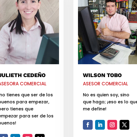
JULIETH CEDEÑO
WILSON TOBO
ASESORA COMERCIAL
ASESOR COMERCIAL
¡no tienes que ser de los
No es quien soy, sino
buenos para empezar,
que hago; ¡eso es lo qu
pero tienes que
me define!
empezar para ser de los
buenos!