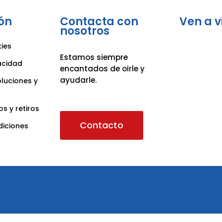
ón
Contacta con
Ven a v
nosotros
kies
Estamos siempre
vacidad
encantados de oirle y
ayudarle.
oluciones y
os y retiros
Contacto
diciones