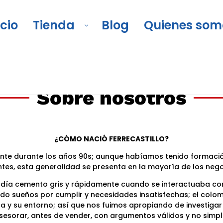
icio
Tienda
Blog
Quienes som
Sobre nosotros
¿CÓMO NACIÓ FERRECASTILLO?
ente durante los años 90s; aunque habíamos tenido formación
es, esta generalidad se presenta en la mayoría de los nego
día cemento gris y rápidamente cuando se interactuaba con c
ndo sueños por cumplir y necesidades insatisfechas; el colo
da y su entorno; así que nos fuimos apropiando de investigar
esorar, antes de vender, con argumentos válidos y no simp