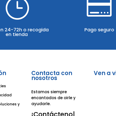
}

en 24-72h o recogida
Pago seguro
en tienda
ón
Contacta con
Ven a v
nosotros
kies
Estamos siempre
vacidad
encantados de oirle y
ayudarle.
oluciones y
¡Contáctenos!
|