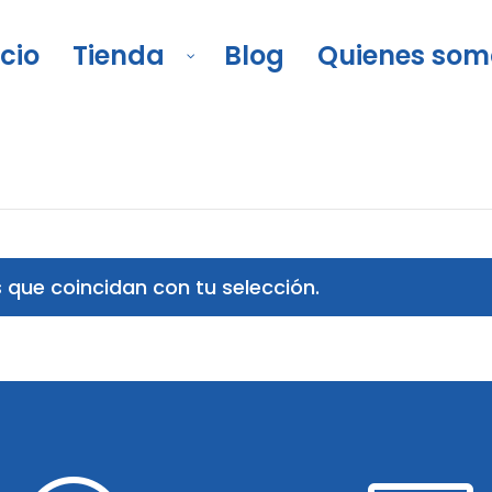
icio
Tienda
Blog
Quienes som
ión
/
Espejos
que coincidan con tu selección.