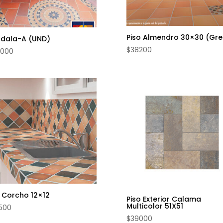
Piso Almendro 30×30 (Gre
dala-A (UND)
$
38200
0000
o Corcho 12×12
Piso Exterior Calama
Multicolor 51X51
500
$
39000