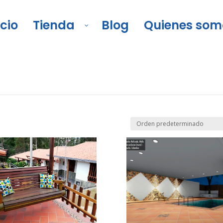
icio
Tienda
Blog
Quienes som
y paredes
/
Piso para exteriores