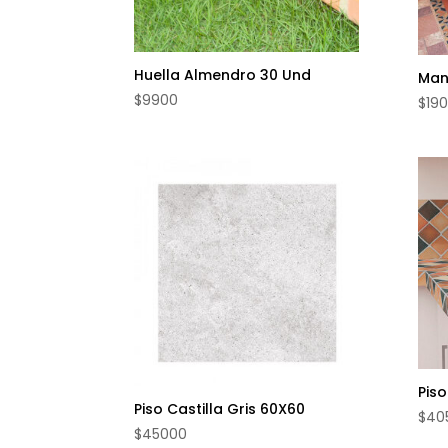
Huella Almendro 30 Und
Man
$
9900
$
19
Pis
Piso Castilla Gris 60X60
$
40
$
45000