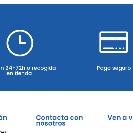
}

en 24-72h o recogida
Pago seguro
en tienda
ón
Contacta con
Ven a v
nosotros
kies