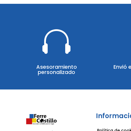

Asesoramiento
Envió 
personalizado
Informaci
Política de coo