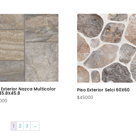
 Exterior Nazca Multicolor
Piso Exterior Selci 60X60
45.8X45.8
$
45000
000
1
2
3
→