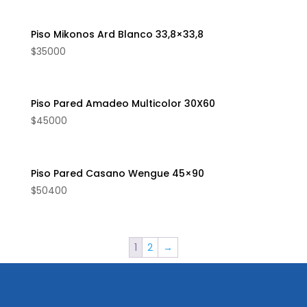
Piso Mikonos Ard Blanco 33,8×33,8
$
35000
Piso Pared Amadeo Multicolor 30X60
$
45000
Piso Pared Casano Wengue 45×90
$
50400
1
2
→