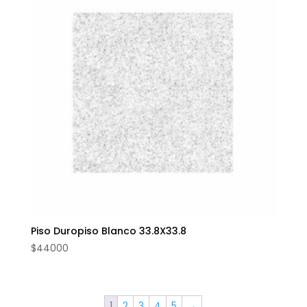
Piso Duropiso Blanco 33.8X33.8
$
44000
1
2
3
4
5
→