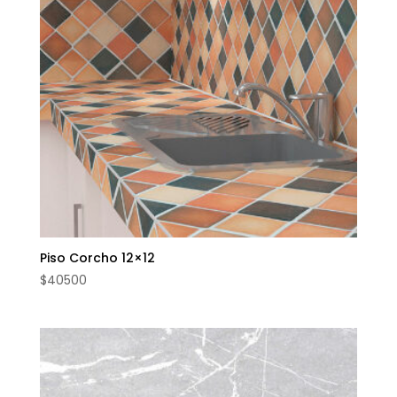
Piso Corcho 12×12
$
40500