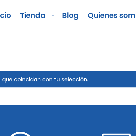
icio
Tienda
Blog
Quienes som
 puntillas
/
Clavo sin cabeza
que coincidan con tu selección.