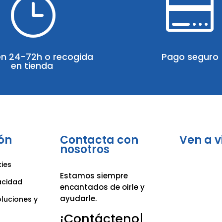
}

en 24-72h o recogida
Pago seguro
en tienda
ón
Contacta con
Ven a v
nosotros
kies
Estamos siempre
vacidad
encantados de oirle y
ayudarle.
oluciones y
¡Contáctenos!
|