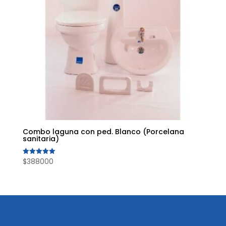
Combo laguna con ped. Blanco (Porcelana
sanitaria)
$
388000
Valorado
con
5.00
de 5