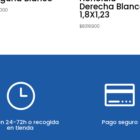
Derecha Blanc
2000
1,8X1,23
$
8316900
}

en 24-72h o recogida
Pago seguro
en tienda