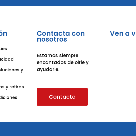
ón
Contacta con
Ven a v
nosotros
kies
Estamos siempre
vacidad
encantados de oirle y
ayudarle.
oluciones y
os y retiros
Contacto
diciones