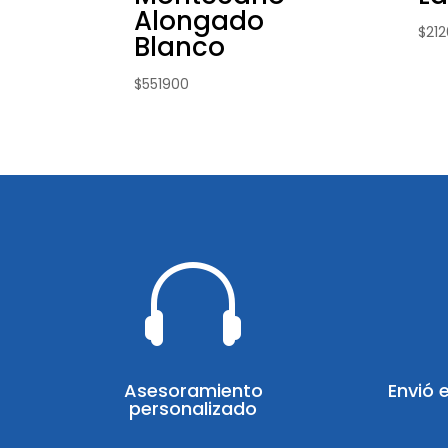
Alongado
$
21
Blanco
$
551900

Asesoramiento
Envió 
personalizado