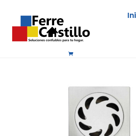
In
Inicio
/
Baño, cocina y aseo
/
Baños
/
Rejil