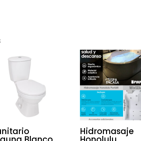
s
nitario
Hidromasaje
aguna Blanco
Honolulu