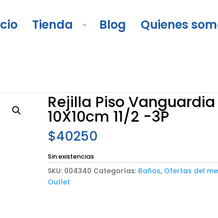
icio
Tienda
Blog
Quienes som
la Piso Vanguardia 10X10cm 11/2 -3P
Rejilla Piso Vanguardia
10X10cm 11/2 -3P
$
40250
Sin existencias
SKU:
004340
Categorías:
Baños
,
Ofertas del m
Outlet