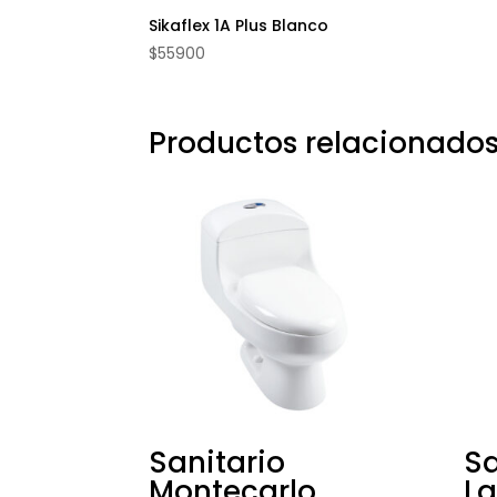
Sikaflex 1A Plus Blanco
$
55900
Productos relacionado
Sanitario
Sa
Montecarlo
L