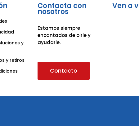
ón
Contacta con
Ven a v
nosotros
kies
Estamos siempre
vacidad
encantados de oirle y
ayudarle.
oluciones y
os y retiros
Contacto
diciones