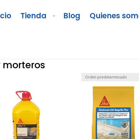
icio
Tienda
Blog
Quienes som
, concreto y morteros
 morteros