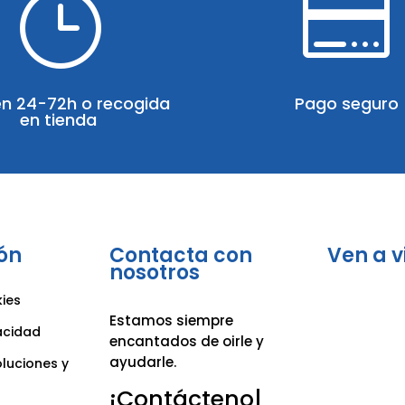
}

en 24-72h o recogida
Pago seguro
en tienda
ón
Contacta con
Ven a v
nosotros
kies
Estamos siempre
vacidad
encantados de oirle y
ayudarle.
oluciones y
¡Contáctenos
|