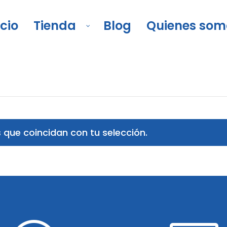
icio
Tienda
Blog
Quienes som
sorios para instalación de pisos
/
Llanas para estucos
que coincidan con tu selección.