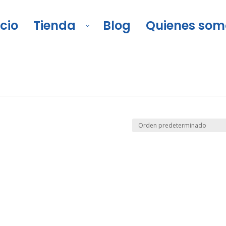
icio
Tienda
Blog
Quienes som
cionales
/
Orinales