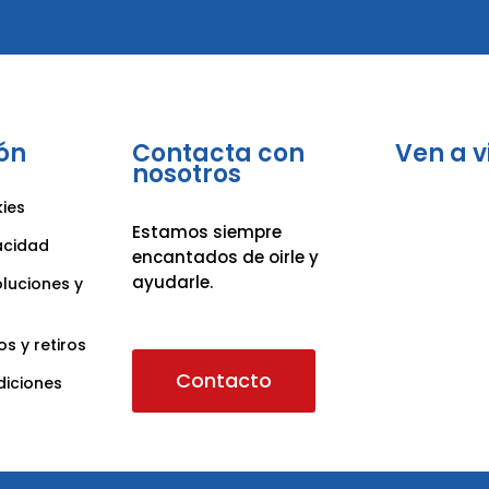
ón
Contacta con
Ven a v
nosotros
kies
Estamos siempre
vacidad
encantados de oirle y
ayudarle.
oluciones y
os y retiros
Contacto
diciones