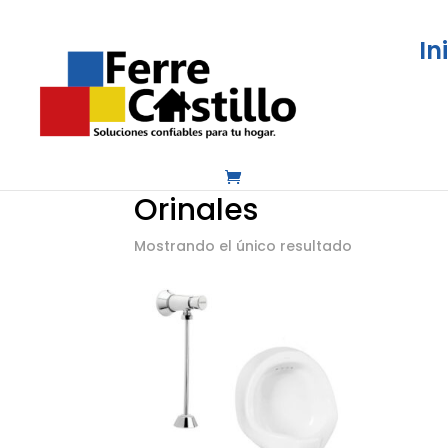
In
Inicio
/
Baño, cocina y aseo
/
Baños institu
Orinales
Mostrando el único resultado