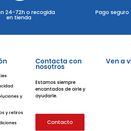
en 24-72h o recogida
Pago seguro
en tienda
ón
Contacta con
Ven a v
nosotros
kies
Estamos siempre
vacidad
encantados de oirle y
ayudarle.
oluciones y
os y retiros
Contacto
diciones