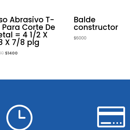
so Abrasivo T-
Balde
 Para Corte De
constructor
tal = 4 1/2 X
$
6000
8 X 7/8 plg
El
El
00
$
1400
precio
precio
original
actual
era:
es:
$2600.
$1400.
}
