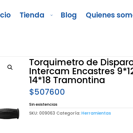
icio
Tienda
Blog
Quienes som
aro Intercam Encastres 9*12, 14*18 Tramontina
Torquimetro de Dispar
Intercam Encastres 9*12
14*18 Tramontina
$
507600
Sin existencias
SKU:
009063
Categoría:
Herramientas