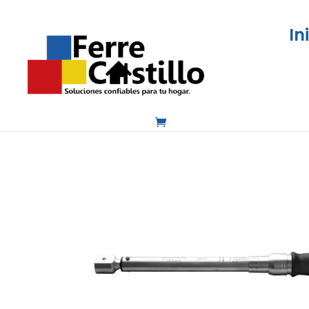
In
Inicio
/
Herramientas
/
Torquimetro de Disp