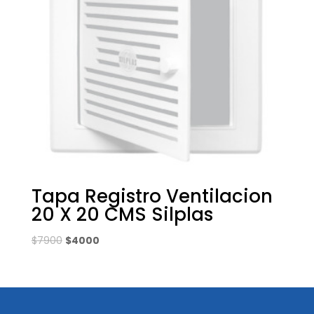
Tapa Registro Ventilacion
20 X 20 CMS Silplas
El
El
$
7900
$
4000
precio
precio
original
actual
era:
es:
$7900.
$4000.