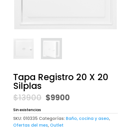
Tapa Registro 20 X 20
Silplas
El
El
$
13900
$
9900
precio
precio
original
actual
Sin existencias
era:
es:
SKU:
010335
Categorías:
Baño, cocina y aseo
,
$13900.
$9900.
Ofertas del mes
,
Outlet