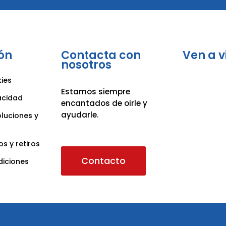
ón
Contacta con
Ven a v
nosotros
kies
Estamos siempre
vacidad
encantados de oirle y
ayudarle.
oluciones y
os y retiros
Contacto
diciones