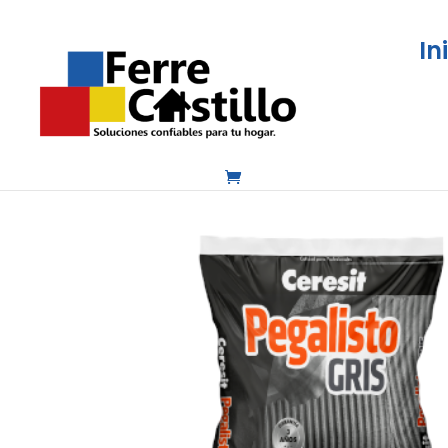
In
Inicio
/
Pisos, pinturas y acabados
/
Pisos 