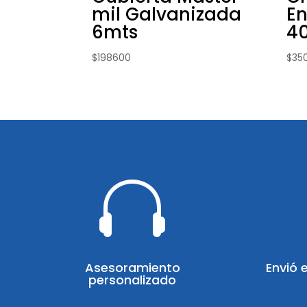
mil Galvanizada
En
6mts
4
$
198600
$
35

Asesoramiento
Envió 
personalizado