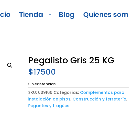
icio
Tienda
Blog
Quienes som
y paredes
/
Pegantes y fragües
/
Pegalisto Gris 25 KG
Pegalisto Gris 25 KG
$
17500
Sin existencias
SKU:
009160
Categorías:
Complementos para
instalación de pisos
,
Construcción y ferretería
,
Pegantes y fragües