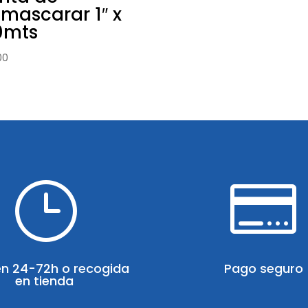
mascarar 1″ x
0mts
00
}

en 24-72h o recogida
Pago seguro
en tienda