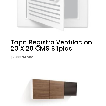
Tapa Registro Ventilacion
20 X 20 CMS Silplas
El
El
$
7900
$
4000
precio
precio
original
actual
era:
es:
$7900.
$4000.