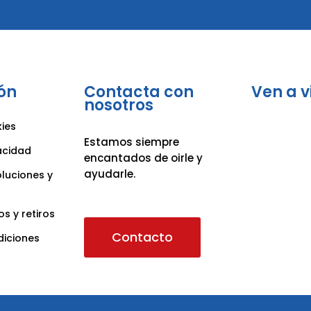
ón
Contacta con
Ven a v
nosotros
kies
Estamos siempre
vacidad
encantados de oirle y
ayudarle.
oluciones y
os y retiros
Contacto
diciones