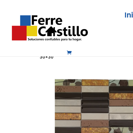
In
Inicio
/
Pisos, pinturas y acabados
/
Cenef
30×30