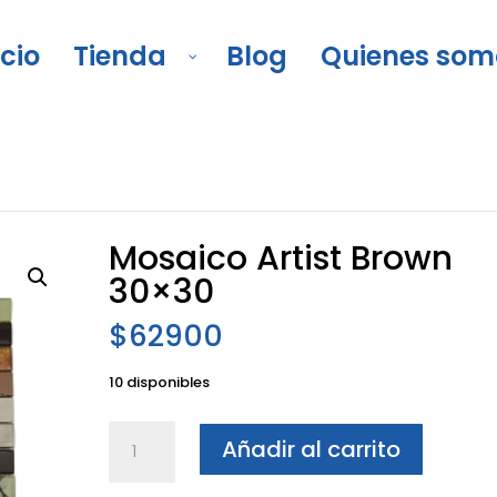
icio
Tienda
Blog
Quienes som
as y decorados
/
Decorados para cocina
/
Mosaico Artist B
Mosaico Artist Brown
30×30
$
62900
10 disponibles
Mosaico
Añadir al carrito
Artist
Brown