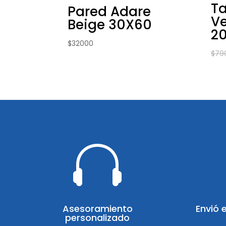
Ta
Pared Adare
Ve
Beige 30X60
20
$
32000
$
79

Asesoramiento
Envió 
personalizado