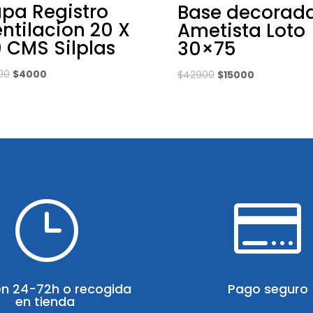
pa Registro
Base decorad
ntilacion 20 X
Ametista Loto
 CMS Silplas
30×75
El
El
El
El
00
$
4000
$
42900
$
15000
precio
precio
precio
precio
original
actual
original
actual
era:
es:
era:
es:
$7900.
$4000.
$42900.
$15000.
}

en 24-72h o recogida
Pago seguro
en tienda